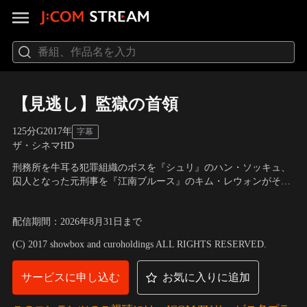
【見逃し】監獄の首領
125分
G
2017
年
字幕
ザ・シネマHD
刑務所を牛耳る犯罪組織のボスを『シュリ』のハン・ソッキュ、
囚人となった元刑事を『江南ブルース』のキム・レウォンがそれ
ぞれ好演。刑務所をアリバイが100％保証された完全犯罪区域と
出演：ハン・ソッキュ、キム・レウォン、チョン・ウンイン、キ
して描く着眼点が斬新。
ム・ソンギュン ほか
／
監督：ナ・ヒョン
配信期間
：
2026年8月31日
まで
(C) 2017 showbox and curoholdings ALL RIGHTS RESERVED.
サービスに申し込む
お気に入りに追加