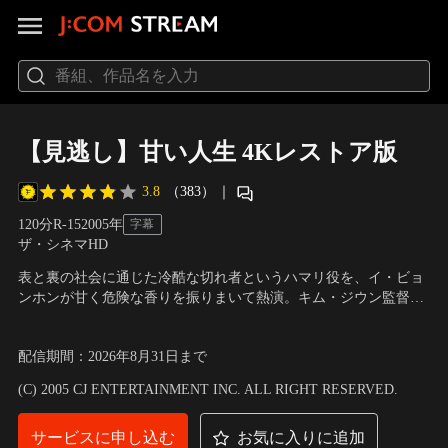
【見逃し】甘い人生 4Kレストア版
3.8
（383）
｜
120分
R-15
2005
年
字幕
ザ・シネマHD
表と裏の社会に通じた冷酷な切れ者というハマリ役を、イ・ビョ
ンホンが甘く危険な香りを振りまいて熱演。キム・ジウン監督に
よる凝った映像美と、ビョンホン自ら演じる激しいアクションと
出演：イ・ビョンホン、シン・ミナ、キム・ヨンチョル、キム・
のコントラストが鮮烈。
レハ ほか
／
監督：キム・ジウン
配信期間
：
2026年8月31日
まで
(C) 2005 CJ ENTERTAINMENT INC. ALL RIGHT RESERVED.
サービスに申し込む
お気に入りに追加