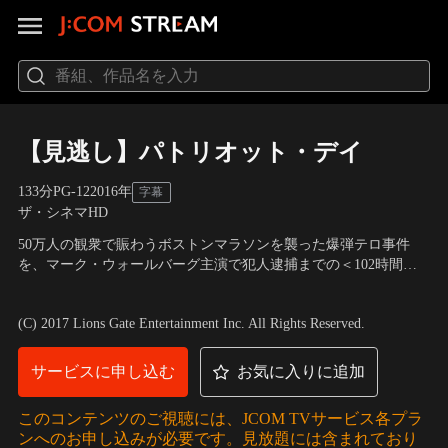
【見逃し】パトリオット・デイ
133分
PG-12
2016
年
字幕
ザ・シネマHD
50万人の観衆で賑わうボストンマラソンを襲った爆弾テロ事件
を、マーク・ウォールバーグ主演で犯人逮捕までの＜102時間＞
を描いた実録タイムサスペンス・アクション！
出演：マーク・ウォールバーグ、ケヴィン・ベーコン、ジョン・
グッドマン、J・K・シモンズほか
／
監督：ピーター・バーグ
(C) 2017 Lions Gate Entertainment Inc. All Rights Reserved.
サービスに申し込む
お気に入りに追加
このコンテンツのご視聴には、JCOM TVサービス各プラ
ンへのお申し込みが必要です。見放題には含まれており