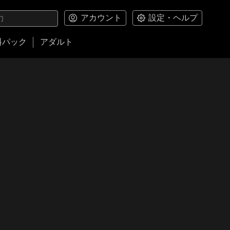
アカウント
設定・ヘルプ
料パック
アダルト