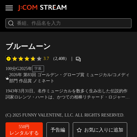
ブルームーン
3.7
（2,408）
｜
100分
G
2025
年
字幕
2026年 第83回 ゴールデン・グローブ賞 ミュージカル/コメディ
部門 作品賞 ノミネート
1943年3月31日。名作ミュージカルを数多く生み出した伝説的作
詞家ロレンツ・ハートは、かつての相棒リチャード・ロジャース
が手がけた革新的ミュージカル『オクラホマ！』の初日公演を迎
出演：イーサン・ホーク、マーガレット・クアリー、アンドリュ
えた夜、ニューヨークの名店サーディーズで一人、崩れゆく自信
ー・スコット
／
監督：リチャード・リンクレイター
(C) 2025 FUNNY VALENTINE, LLC. ALL RIGHTS RESERVED.
と向き合っていた。成功と孤独、過去の栄光と現在の現実の狭間
で揺れ動くハートの内面を描く、濃密な一夜の物語。
550円
予告編
お気に入りに追加
レンタルする