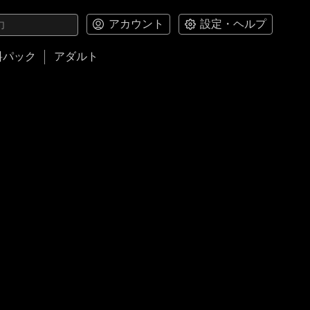
アカウント
設定・ヘルプ
料パック
アダルト