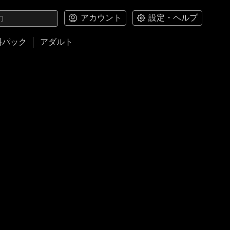
アカウント
設定・ヘルプ
料パック
アダルト