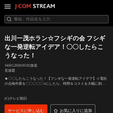
出川一茂ホラン☆フシギの会 フシギ
な一発逆転アイデア！〇〇したらこ
うなった！
34分
G
2026/05/02放送
見放題
★〇〇したらこうなった！【フシギな一発逆転アイデア】☆電柱
の点検作業を〇〇〇〇〇○にしたら、時間＆コストを大幅に削
減！☆コールセンターへのカスハラ…怒鳴り声を〇〇で〇〇〇〇
出演：出川哲朗、長嶋一茂、ホラン千秋
○にしたら心理的ストレスを軽減！☆横断歩道に工夫加えると、
(C)テレビ朝日
車のスピードの出しすぎが減った！
サービスに申し込む
お気に入りに追加