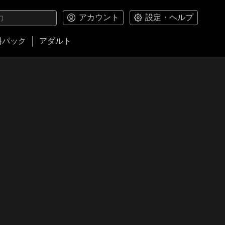
アカウント
設定・ヘルプ
料パック
アダルト