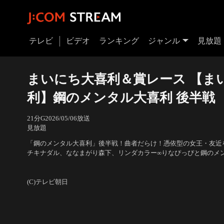
テレビ
ビデオ
ランキング
ジャンル
見放題
まいにち大喜利＆賞レース 【ま
利】鋼のメンタル大喜利 後半戦
21分
G
2026/05/06放送
見放題
「鋼のメンタル大喜利」後半戦！曲者だらけ！憑依型の女王・友近
チキナダル、ななまがり森下、リンダカラー∞りなぴっぴと鋼のメ
れ！「鋼のメンタルなのに、傷ついてきた…」奇妙キテレツな森下
出演：モグライダー、友近、ななまがり、森下直人、安田大サーカ
キチキペッパーズ、ナダル、リンダカラー∞、りなぴっぴ
(C)テレビ朝日