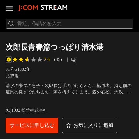
次郎長青春篇つっぱり清水港
2.6
（45）
｜
91分
G
1982
年
見放題
清水の米屋の息子・次郎長は手のつけられない極道者。持ち前の
度胸の良さでたちまち一家を構えてしまう。森の石松、大政、小
政らを従えた次郎長は、ある日世話になった親分のために一世一
出演：中村雅俊、佐藤浩市、田中好子、大谷直子、三木のり平
／
代の大でいりを打っていく。
監督：前田陽一
(C)1982 松竹株式会社
サービスに申し込む
お気に入りに追加