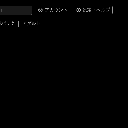
アカウント
設定・ヘルプ
料パック
アダルト