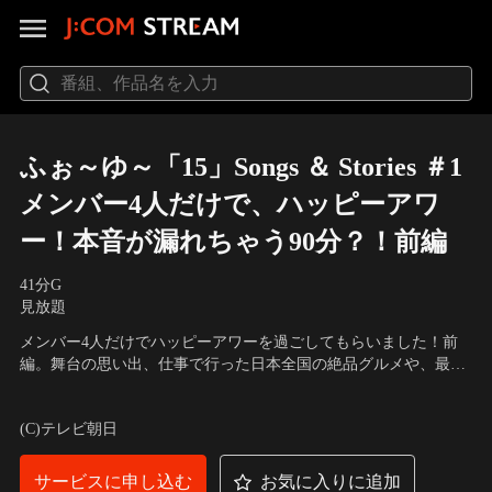
ふぉ～ゆ～「15」Songs ＆ Stories ＃1
メンバー4人だけで、ハッピーアワ
ー！本音が漏れちゃう90分？！前編
41分
G
見放題
メンバー4人だけでハッピーアワーを過ごしてもらいました！前
編。舞台の思い出、仕事で行った日本全国の絶品グルメや、最高
だった景色、そして先輩への思い…結成15周年の導入として必
出演：ふぉ～ゆ～、福田悠太、辰巳雄大、越岡裕貴、松崎祐介
見！ふぉ～ゆ～と一緒に飲んでいる気分になれちゃうかも。
(C)テレビ朝日
サービスに申し込む
お気に入りに追加