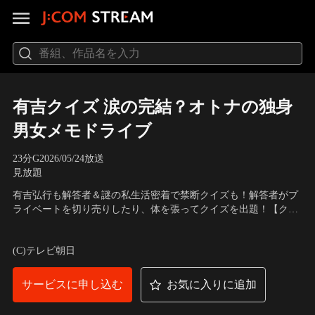
有吉クイズ 涙の完結？オトナの独身
男女メモドライブ
23分
G
2026/05/24放送
見放題
有吉弘行も解答者＆謎の私生活密着で禁断クイズも！解答者がプ
ライベートを切り売りしたり、体を張ってクイズを出題！【クイ
ズラインナップ】40歳以上独身男女限定のメモドライブ、今企画
出演：有吉弘行、せいや、霜降り明星、森田哲矢、さらば青春の
では毎回ピリつくBBQへ突入！人間性が出るというBBQ、各々が
光、森香澄、大久保佳代子、オアシズ、徳井義実、チュートリア
(C)テレビ朝日
手土産＆料理を振る舞い楽しむ中、やはり今回もモメ事が！？
ル、板倉俊之、インパルス、坪倉由幸、我が家、佐藤仁美、鳥居
みゆき、野村真季
サービスに申し込む
お気に入りに追加