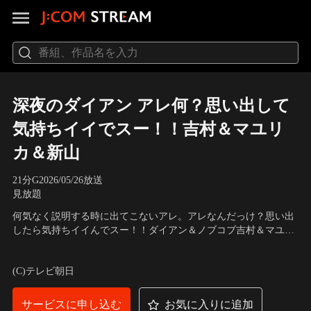
深夜のダイアン アレ何？思い出して
気持ちイイでスー！！吉村＆マユリ
カ＆新山
21分
G
2026/05/26放送
見放題
何気なく説明する時に出てこないアレ。アレなんだっけ？思い出
したら気持ちイイんでスー！！ダイアン＆ノブコブ吉村＆マユリ
カ＆さや香新山が事前に良い問題を持ち寄り出題！！津田の問題
出演：ダイアン、ユースケ、津田篤宏、平成ノブシコブシ、吉村
は「Q.ちょっと高くて、チョコがパリパリ！！あの美味しい懐か
崇、マユリカ、中谷、阪本、さや香、新山
(C)テレビ朝日
しいアイス。アレなんだっけ？」
サービスに申し込む
お気に入りに追加