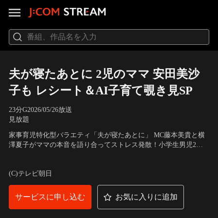
夫が寝たあとに 2児のママ 安田美沙
子も レシート＆AI子育て覗き見SP
23分
G
2026/05/26放送
見放題
家事育児特化型バラエティ「夫が寝たあとに」 MC藤本美貴と横
澤夏子がママの本音を語り合ってストレス発散！小学生男児2人
を育てる安田美沙子とママトーク！レシート、AI活用法、お買い
出演：藤本美貴、横澤夏子、安田美沙子
物事情まで…リアルな日常を覗き見！・100円ショップ、スーパ
(C)テレビ朝日
ー、ドラッグストア リアル購入品を大公開
サービスに申し込む
お気に入りに追加