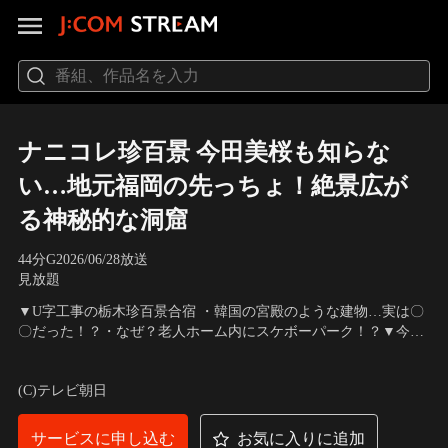
ナニコレ珍百景 今田美桜も知らな
い…地元福岡の先っちょ！絶景広が
る神秘的な洞窟
44分
G
2026/06/28放送
見放題
▼U字工事の栃木珍百景合宿 ・韓国の宮殿のような建物…実は〇
〇だった！？・なぜ？老人ホーム内にスケボーパーク！？▼今田
美桜の地元・福岡ならでは！学校あるある ・体育館での掛け声が
出演：タカアンドトシ、今田美桜、U字工事、ネプチューン、名
独特すぎる！？・机の引き出しに〇〇がある！？▼シール帳、麻
倉潤、原田泰造、堀内健、斎藤ちはる
(C)テレビ朝日
辣湯…本当に流行ってる？全国一斉調査
サービスに申し込む
お気に入りに追加