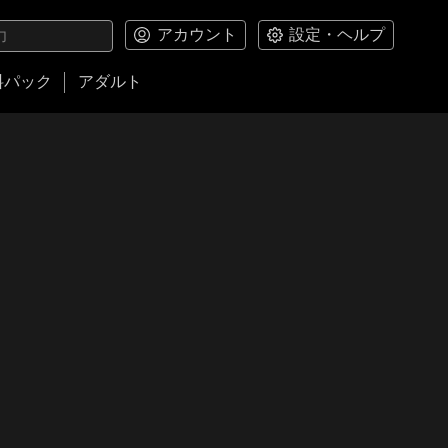
アカウント
設定・ヘルプ
料パック
アダルト