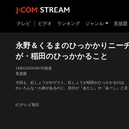
テレビ
ビデオ
ランキング
ジャンル
見放題
永野＆くるまのひっかかりニーチ
が・稲田のひっかかること
14分
G
2026/06/30放送
見放題
今回も、紅しょうががゲスト。紅しょうが稲田がひっかかるのは、
かいろんな一人称があるのに、自分が『あたし』や『あーし』と言
と。」永野は『あーし』みたいに崩してるのは純粋に可愛い、と素
出演：永野、令和ロマン、くるま、熊元プロレス、稲田美紀、紅し
らの体験談を披露。
(C)テレビ朝日