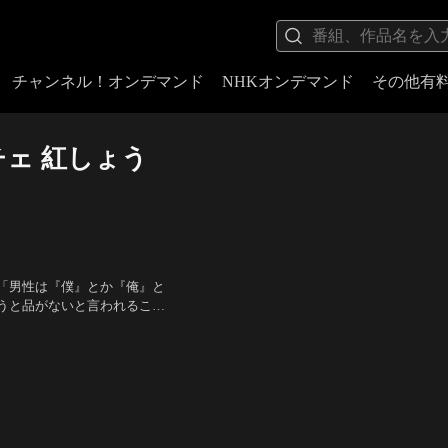
チャンネル！オンデマンド
NHKオンデマンド
その他有
ェ 紅しょう
「男性は『僕』とか『俺』と
うと品がないと言われるこ
直な発言。一方、くるまは自
ょうが、松井ケムリ、三谷紬