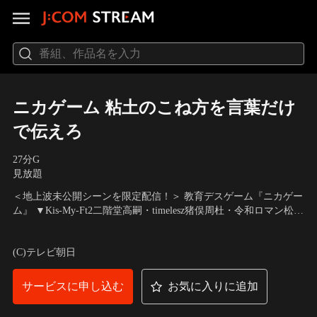
ニカゲーム 粘土のこね方を言葉だけ
で伝えろ
27分
G
見放題
＜地上波未公開シーンを限定配信！＞ 教育デスゲーム『ニカゲー
ム』 ▼Kis-My-Ft2二階堂高嗣・timelesz猪俣周杜・令和ロマン松井
ケムリのちょっと不気味な教育番組 ▼SNSで話題沸騰の神企画
出演：二階堂高嗣、Kis-My-Ft2、松井ケムリ、令和ロマン、猪俣
「折り紙デスゲーム」が“粘土”になって再登場！▼もはや怪文
周杜、timelesz、新山、さや香
(C)テレビ朝日
書！？
サービスに申し込む
お気に入りに追加