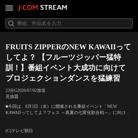
FRUITS ZIPPERのNEW KAWAIIって
してよ？ 【フルーツジッパー猛特
訓！】番組イベント大成功に向けて
プロジェクションダンスを猛練習
23分
G
2026/07/02放送
見放題
■今回は、8月5日（水）に開催される番組イベント「NEW
KAWAIIってしてよ？フェス ～真夏の七変化歌合戦～」に向け
て、絶賛練習中の演目をちょっとだけ公開！■1つ目は、イベント
出演：FRUITS ZIPPER、月足天音、鎮西寿々歌、櫻井優衣、仲川
のメイン企画「プロジェクションダンス」の練習の様子から！
瑠夏、真中まな、松本かれん、早瀬ノエル、ウエストランド、井
(C)テレビ朝日
口浩之、相席スタート、山添寛、蛯名健一、XTRAP、よよよちゃ
ん、初嶺麿代