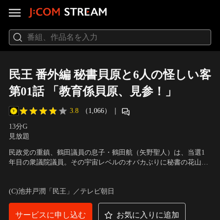
民王 番外編 秘書貝原と6人の怪しい客
第01話 「教育係貝原、見参！」
3.8
（1,066）
｜
13分
G
見放題
民政党の重鎮、鶴田議員の息子・鶴田航（矢野聖人）は、当選1
年目の衆議院議員。その宇宙レベルのオバカぶりに秘書の花山
（ラサール石井）をはじめ、周囲はほとほと手を焼いていた。そ
出演：高橋一生、矢野聖人、佐津川愛美、ラサール石井、六角精
んな中、教育係として貝原茂平（高橋一生）が航の事務所に派遣
児
／
原作：池井戸潤（「民王」）／脚本：西荻弓絵／監督：山本
(C)池井戸潤「民王」／テレビ朝日
されることに。着任早々そこで貝原が見たものは…。
大輔／チーフプロデューサー：大川武宏
サービスに申し込む
お気に入りに追加