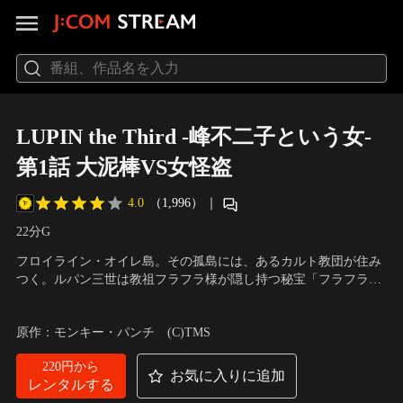
LUPIN the Third -峰不二子という女-
第1話 大泥棒VS女怪盗
4.0
（1,996）
｜
22分
G
フロイライン・オイレ島。その孤島には、あるカルト教団が住み
つく。ルパン三世は教祖フラフラ様が隠し持つ秘宝「フラフラの
灰」を狙い、島に侵入していた。そこでルパンは美しくも危険な
声の出演：栗田貫一（ルパン三世）、小林清志（次元大介）、浪
女と出会う。その女の名は峰不二子…。
川大輔（石川五ェ門）、沢城みゆき（峰不二子）、山寺宏一（銭
原作：モンキー・パンチ (C)TMS
形警部）
220円から
お気に入りに追加
レンタルする