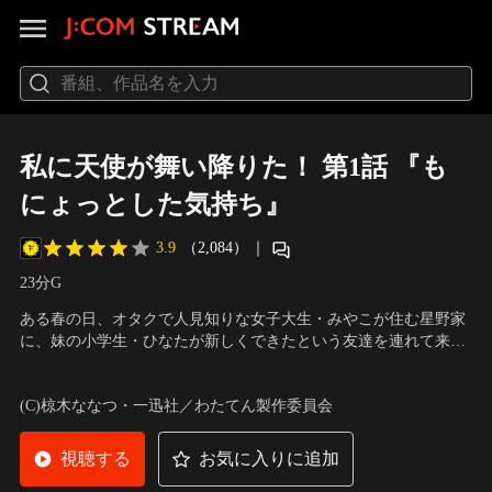
私に天使が舞い降りた！ 第1話 『も
にょっとした気持ち』
3.9
（2,084）
｜
23分
G
ある春の日、オタクで人見知りな女子大生・みやこが住む星野家
に、妹の小学生・ひなたが新しくできたという友達を連れて来ま
した。その友達、花ちゃんを一目見た瞬間から、みやこはドキド
声の出演：上田麗奈（星野みやこ）、指出毬亜（白咲花）、長江
キが止まらなくなってしまったのです！まるで天使のような花ち
里加（星野ひなた）、鬼頭明里（姫坂乃愛） 他
(C)椋木ななつ・一迅社／わたてん製作委員会
ゃんと何とかして仲良くなりたいみやこは、自分の得意なお菓子
作りで気を引こうと…。
視聴する
お気に入りに追加