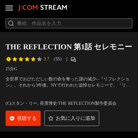
THE REFLECTION 第1話 セレモニー
3.7
（55）
｜
25分
G
全世界でおびただしい数の命を奪った謎の減少--『リフレクショ
ン』。それから3年後。NYで行われた追悼セレモニーで、『リフ
レクション』から生き残った者たちが、恐ろしい『力』を駆使し
声の出演：三木眞一郎（エクスオン）、三上哲（イアン・イゼッ
て、テロ事件を起こす。だが、これに敢然と立ち向かうヒーロー
ト/アイガイ）、伊瀬茉莉也（エレノア・エヴァーツ） 他
(C)スタン・リー, 長濱博史/THE REFLECTION製作委員会
たちがいた。果たして彼らは、邪悪な企みを阻止できるのか……
視聴する
お気に入りに追加