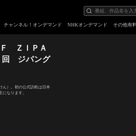
チャンネル！オンデマンド
NHKオンデマンド
その他有
Ｆ ＺＩＰＡ
１回 ジパング
けん）。初の公式訪欧は日本
主になります。
隆三、平幹二朗、ランシュ