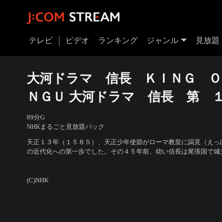
テレビ
ビデオ
ランキング
ジャンル
見放題
大河ドラマ 信長 ＫＩＮＧ Ｏ
ＮＧＵ 大河ドラマ 信長 第 
89分
G
NHKまるごと見放題パック
天正１３年（１５８５）、天正少年使節がローマ教皇に謁見（えっ
の近代化への第一歩でした。その４５年前、幼い信長は尾張国で城
出演者：緒形直人、菊池桃子、高橋惠子、的場浩司、芦田伸介、林
ー・クリストフ
／
原作・脚本：田向正健／音楽：毛利蔵人
(C)NHK