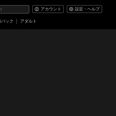
アカウント
設定・ヘルプ
料パック
アダルト