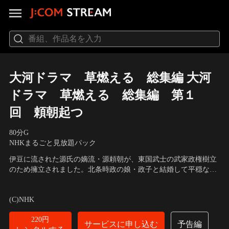
大河ドラマ 草燃える 総集編 大河
ドラマ 草燃える 総集編 第１
回 頼朝起つ
80分
G
NHKまるごと見放題パック
伊豆に流された源氏の嫡流・源頼朝が、東国武士の武家政権樹立
のため擁立されました。北条時政の娘・政子と結婚して平穏な
日々を送る頼朝は、ついに平家に対し挙兵します。
出演者：石坂浩二、松平健、岩下志麻、滝田栄、国広富之、松坂
慶子、金田龍之介
／
原作・脚本：永井路子、中島丈博／音楽：湯
(C)NHK
浅譲二
220円
サービスに申し込む
予告編