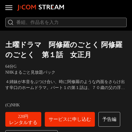
土曜ドラマ 阿修羅のごとく 阿修羅
のごとく 第１話 女正月
64分
G
NHKまるごと見放題パック
４姉妹が本音をぶつけ合い、時に阿修羅のような内面をさらけ出
す辛口のホームドラマ。パート１の第１話は、７０歳の父の浮気
が発覚し、４姉妹が久しぶりに顔をそろえます。
出演者：八千草薫、いしだあゆみ、風吹ジュン、加藤治子、佐分
利信、大路三千緒、緒形拳、宇崎竜童、深水三章
／
原作・脚本：
(C)NHK
向田邦子
220円
サービスに申し込む
予告編
レンタルする