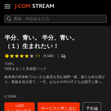
半分、青い。 半分、青い。
（１）生まれたい！
3.9
（9,540）
｜
15分
G
NHKまるごと見放題パック
岐阜県の田舎町でちいさな食堂を営む楡野一家。新たな命を授か
り、家族全員大慌て。一方、おなかの中の子どもは調子に乗って
胎内で暴れまくり、その結果、思わぬ事態に…。
出演者：永野芽郁、松雪泰子、滝藤賢一、風吹ジュン、中村雅俊
／
原作・脚本：北川悦吏子
(C)NHK
110円
サービスに申し込む
予告編
レンタルする