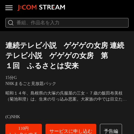
連続テレビ小説 ゲゲゲの女房 連続
テレビ小説 ゲゲゲの女房 第
１回 ふるさとは安来
15分
G
NHKまるごと見放題パック
昭和１４年、島根県の大塚の呉服屋の三女・７歳の飯田布美枝
（菊池和澄）は、生来の引っ込み思案。大家族の中では目立たな
い存在だった。
出演者：松下奈緒、向井理、大杉漣、古手川祐子、風間杜夫
／
原
作・脚本：武良布枝、山本むつみ／音楽：窪田ミナ
(C)NHK
110円
サービスに申し込む
予告編