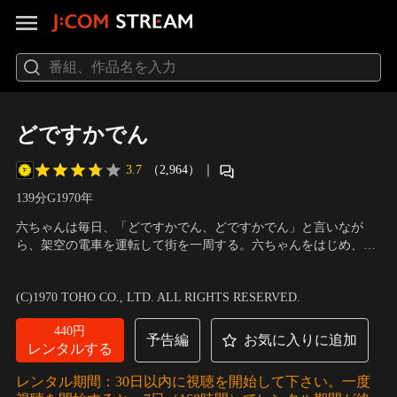
どですかでん
3.7
（2,964）
｜
139分
G
1970
年
六ちゃんは毎日、「どですかでん、どですかでん」と言いなが
ら、架空の電車を運転して街を一周する。六ちゃんをはじめ、こ
の街には変わった人達が大勢住んでいる…。画家出身の監督は、
出演：頭師佳孝、田中邦衛、菅井きん、加藤和夫、伴淳三郎、芥
数々の大胆な試みで心なごませるメルヘンの世界を構築し、映像
川比呂志、松村達雄
／
監督：黒澤明
(C)1970 TOHO CO., LTD. ALL RIGHTS RESERVED.
寓話を作り上げた。
440円
予告編
お気に入りに追加
レンタルする
レンタル期間：30日以内に視聴を開始して下さい。一度