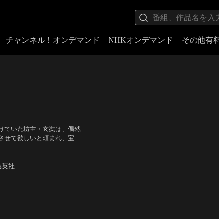
チャンネル！オンデマンド
NHKオンデマンド
その他有
けていた坊主・玄奘は、偶然
させて欲しいと頼まれ、宝珠
になり、何の因果か共に旅を
温水洋一、ピエール瀧
／
監
きるのか？（いや、出来な
集英社