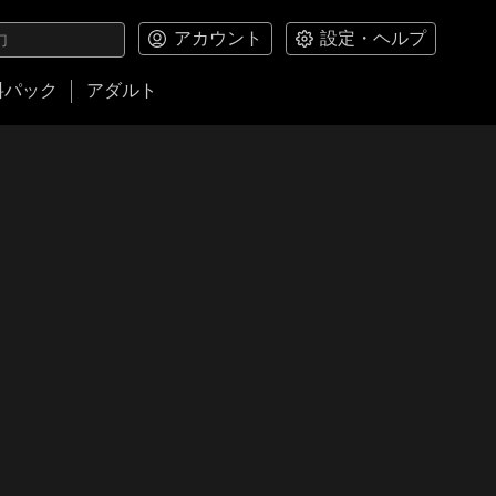
アカウント
設定・ヘルプ
料パック
アダルト