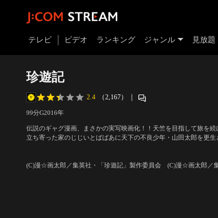
テレビ
ビデオ
ランキング
ジャンル
見放題
珍遊記
2.4
（2,167）
｜
99分
G
2016
年
伝説のギャグ漫画、まさかの実写映画化！！天竺を目指して旅を続
立ち寄った家のじじいとばばあに天下の不良少年・山田太郎を更生
の力で恐るべき妖力を封印するが、嫌々ながら太郎を引き取ること
出演：松山ケンイチ、倉科カナ、溝端淳平、田山涼成、笹野高史、
する羽目に…。果たして、彼らは無事に天竺まで辿り着くことがで
督：山口雄大
い！）
(C)漫☆画太郎／集英社・「珍遊記」製作委員会 (C)漫☆画太郎／