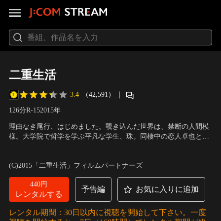
二重生活
3.4
（42,591）
｜
126分
R-15
2015
年
理由なき尾行、はじめました。覗き込んだ世界は、禁断の人間模
様。大学院で哲学を学ぶ平凡な学生、珠。同棲中の恋人卓也との
日々は、穏やかなものだった。ところがそんな毎日は、担当教授
出演：門脇麦、長谷川博己、菅田将暉、リリー・フランキー、西
から修士論文の題材に“哲学的尾行”の実践を持ちかけられたこと
田尚美
／
監督：岸善幸
(C)2015「二重生活」フィルムパートナーズ
で一変する。それは、無作為に選んだ対象を追ういわば“理由なき
尾行”。半信半疑ではじめた、隣人、石坂の尾行だったが…。
440円
予告編
お気に入りに追加
レンタルする
レンタル期間：30日以内に視聴を開始して下さい。一度