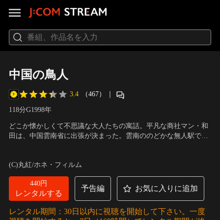
中国の鳥人
3.4
（467）
｜
118分
G
1998
年
どこか懐かしくて不思議な大人たちの寓話。平凡な商社マン・和
田は、中国雲南省に出張が決まった。雲南ののどかな無人駅で
は、不思議な日本語を操る通訳の沈と氏家と名乗るヤクザが待っ
出演：本木雅弘、石橋蓮司、マコイワマツ
／
監督：三池崇史
ていた。3人ははるか奥地ミャンマーとの国境に近い村にたどり
(C)丸紅/ホネ・フィルム
着く。彼らは「鳥人の学校」で飛び跳ねる子供たちと、子供たち
に飛び方を教えている青い目をした村の娘・燕に遭遇する。
440円
予告編
お気に入りに追加
レンタルする
レンタル期間：30日以内に視聴を開始して下さい。一度