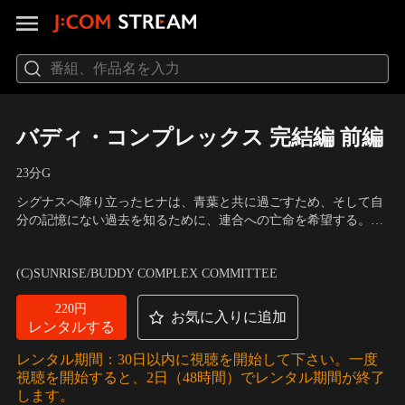
バディ・コンプレックス 完結編 前編
23分
G
シグナスへ降り立ったヒナは、青葉と共に過ごすため、そして自
分の記憶にない過去を知るために、連合への亡命を希望する。そ
の頃ゾギリアでは突如クーデターが勃発し、新たに臨時最高会議
声の出演：松岡禎丞（渡瀬青葉）、内山昂輝（隼鷹・ディオ・ウ
議長が就任。その男、エフゲニー・ケダールこそ、過去へ飛ばさ
ェインバーグ）、早見沙織（ヒナ・リャザン）
(C)SUNRISE/BUDDY COMPLEX COMMITTEE
れ名を変えたビゾンであった。
220円
お気に入りに追加
レンタルする
レンタル期間：30日以内に視聴を開始して下さい。一度
視聴を開始すると、2日（48時間）でレンタル期間が終了
します。