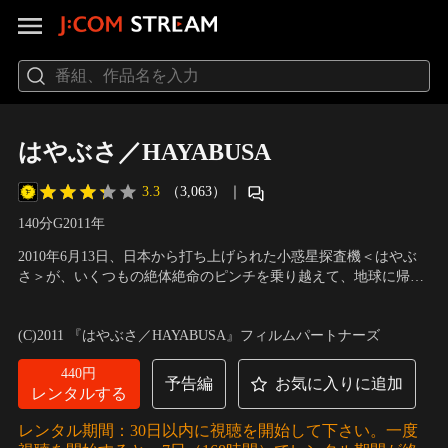
はやぶさ／HAYABUSA
3.3
（3,063）
｜
140分
G
2011
年
2010年6月13日、日本から打ち上げられた小惑星探査機＜はやぶ
さ＞が、いくつもの絶体絶命のピンチを乗り越えて、地球に帰っ
て来た。月以外の天体からサンプルを採取して持ち帰るという、
出演：竹内結子、西田敏行、高嶋政宏、佐野史郎、山本耕史、鶴
NASAでさえ成し得なかったミッションを果たすために…。7年
見辰吾
／
監督：堤幸彦
(C)2011 『はやぶさ／HAYABUSA』フィルムパートナーズ
間・60億キロに及ぶ旅を支えたプロジェクトチームの、闘いの
日々を追いかけた、感動のエンタテインメント！
440円
予告編
お気に入りに追加
レンタルする
レンタル期間：30日以内に視聴を開始して下さい。一度