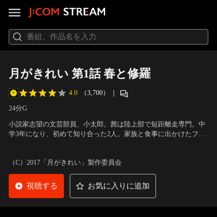
月がきれい 第1話 春と修羅
4.0
（3,700）
｜
24分
G
小説家志望の文芸部員、小太郎。茜は陸上部で短距離走専門。中
学3年になり、初めて知り合った2人。家族と食事に出かけたファ
ミレスで出くわしたり、運動会の用具係で一緒に作業したりが続
声の出演：千葉翔也（安曇小太郎）、小原好美（水野 茜）、田丸
き、互いを意識し始める。
篤志（比良拓海）、村川梨衣（西尾千夏）、筆村栄心（山科ろま
（C）2017「月がきれい」製作委員会
ん） 他
視聴する
お気に入りに追加