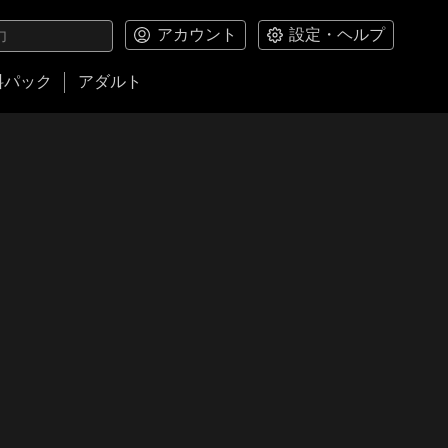
アカウント
設定・ヘルプ
料パック
アダルト