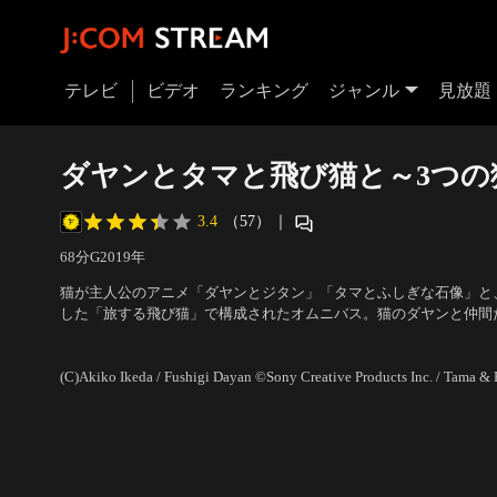
テレビ
ビデオ
ランキング
ジャンル
見放題
ダヤンとタマと飛び猫と～3つの
3.4
（57）
｜
68分
G
2019
年
猫が主人公のアニメ「ダヤンとジタン」「タマとふしぎな石像」と
した「旅する飛び猫」で構成されたオムニバス。猫のダヤンと仲間た
して以来人気のキャラクター・タマたちの日常などが描かれる！
声の出演：島本須美、平山笑美、ニーコ、小田敏充、新田恵海、降
ハズム、カンザキジュ
(C)Akiko Ikeda / Fushigi Dayan ©Sony Creative Products Inc. / Tam