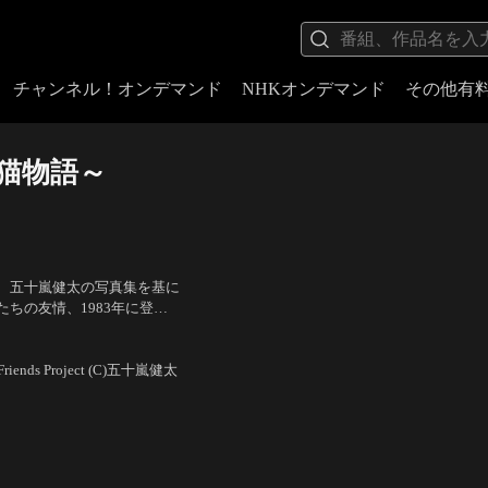
チャンネル！オンデマンド
NHKオンデマンド
その他有
猫物語～
、五十嵐健太の写真集を基に
ちの友情、1983年に登場
幡愛、笠原弘子
／
監督：作田
a & Friends Project (C)五十嵐健太