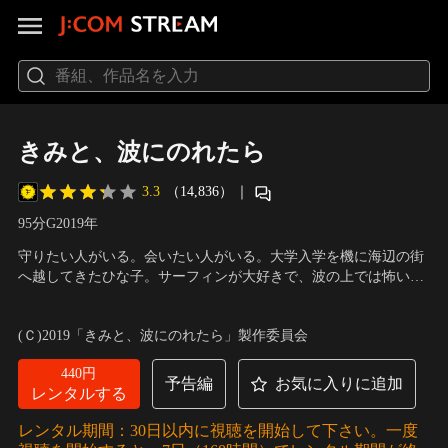
きみと、波にのれたら
3.3
（14,836）
｜
95分
G
2019
年
守りたい人がいる。会いたい人がいる。大学入学を機に海辺の街
へ越してきたひな子。サーフィンが大好きで、波の上では怖いも
のなしだが自分の未来については自信を持てずにいた。ある火事
声の出演：片寄涼太（GENERATIONS from EXILE TRIBE）、川
騒動をきっかけに、ひな子は消防士の港（みなと）と出会い、二
栄李奈、松本穂香、伊藤健太郎
／
監督：湯浅政明
(Ｃ)2019「きみと、波にのれたら」製作委員会
人は恋に落ちる。お互いがなくてはならない存在となった二人だ
が、港は海の事故で命を落としてしまう。
440円
予告編
お気に入りに追加
レンタルする
レンタル期間：30日以内に視聴を開始して下さい。一度