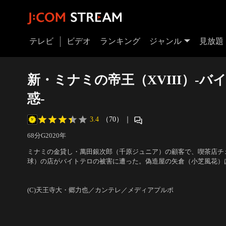
テレビ
ビデオ
ランキング
ジャンル
見放題
新・ミナミの帝王（XVIII）-バ
惑-
3.4
（70）
｜
68分
G
2020
年
ミナミの金貸し・萬田銀次郎（千原ジュニア）の顧客で、喫茶店チ
球）の店がバイトテロの被害に遭った。偽造屋の矢倉（小芝風花）
か思えない動画の巧みな編集に不審を抱く。一方、銀次郎の弟分・
出演：千原ジュニア、大東駿介、小芝風花、赤井英和、升毅、森優作
生の中山（森優作）と知り合う。
アプルポ
(C)天王寺大・郷力也／カンテレ／メディアプルポ