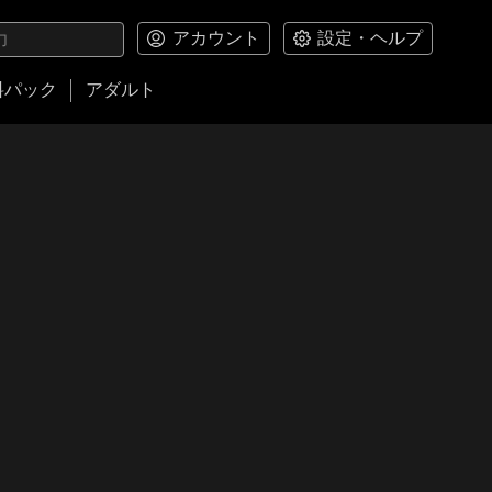
アカウント
設定・ヘルプ
料パック
アダルト