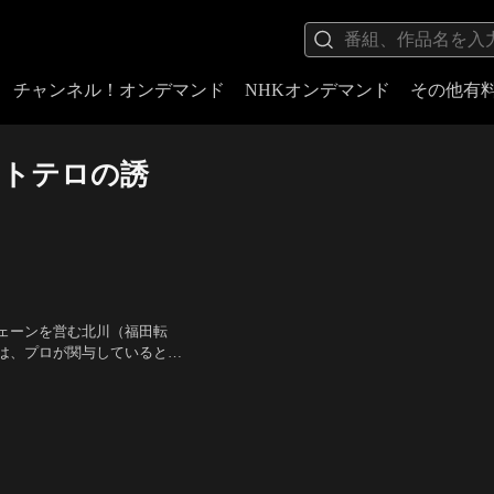
チャンネル！オンデマンド
NHKオンデマンド
その他有
イトテロの誘
ェーンを営む北川（福田転
は、プロが関与しているとし
坂上竜一（大東駿介）は大学
 他
／
制作・著作：メディ