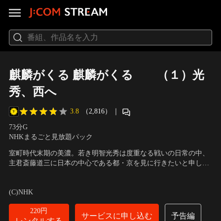
麒麟がくる 麒麟がくる （１）光
秀、西へ
3.8
（2,816）
｜
73分
G
NHKまるごと見放題パック
室町時代末期の美濃。若き明智光秀は度重なる戦いの日常の中、
主君斎藤道三に日本の中心である都・京を見に行きたいと申し出
る。けちな道三はなかなか首をたてにふらない。
出演者：長谷川博己、本木雅弘、門脇麦、堺正章、岡村隆史
／
原
作・脚本：池端俊策
(C)NHK
220円
サービスに申し込む
予告編
レンタルする