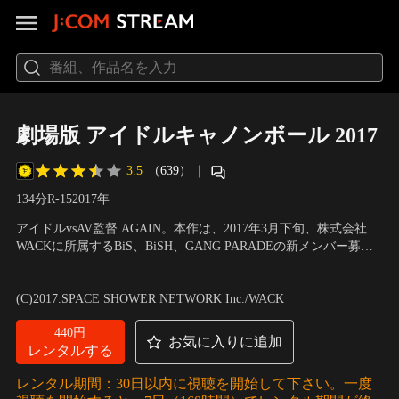
劇場版 アイドルキャノンボール 2017
3.5
（639）
｜
134分
R-15
2017
年
アイドルvsAV監督 AGAIN。本作は、2017年3月下旬、株式会社
WACKに所属するBiS、BiSH、GANG PARADEの新メンバー募集
を目的に、WACK合同オーディション最終審査が5泊6日にわたっ
出演：BiS、BiSH、GANG PARADE、WACKオーディション参加
て行われた裏で、密かに撮影を慣行。アイドルグループのメンバ
者、渡辺淳之介 他
／
監督：カンパニー松尾
(C)2017.SPACE SHOWER NETWORK Inc./WACK
ーはもちろん、オーディション参加者、街角やSNSでゲットした
素人女性を対象に…。
440円
お気に入りに追加
レンタルする
レンタル期間：30日以内に視聴を開始して下さい。一度