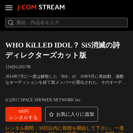
WHO KiLLED IDOL？ SiS消滅の詩
ディレクターズカット版
124分
G
2017
年
2014年7月に一度は解散した「BiS」が、16年9月に再始動。過酷
なオーディションを経て新メンバーが選出された。そのオーディ
ションで落選した6人のうち4人でBiSの公式ライバル「SiS」を結
出演：プー・ルイ、カミヤサキ、アヤ・エイトプリンス
／
監督：
成することが発表され、16年9月25日、お披露目ライブ「THIS is
エリザベス宮地
(C)2017.SPACE SHOWER NETWORK Inc.
SiS」が行われたが…。撮り卸し映像を含めたディレクターズカッ
ト版として遂に登場！
440円
お気に入りに追加
レンタルする
レンタル期間：30日以内に視聴を開始して下さい。一度