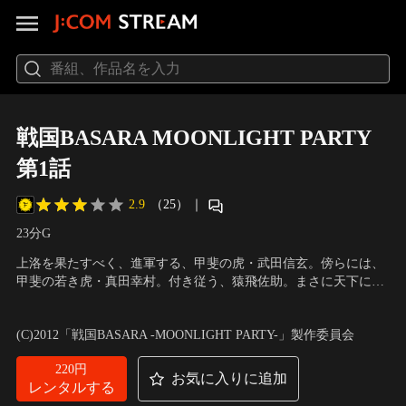
戦国BASARA MOONLIGHT PARTY
第1話
2.9
（25）
｜
23分
G
上洛を果たすべく、進軍する、甲斐の虎・武田信玄。傍らには、
甲斐の若き虎・真田幸村。付き従う、猿飛佐助。まさに天下にそ
の名を轟かせんとする、熱き進軍。--が、砂塵蹴立てて、武田軍
出演：林遣都、武田航平、徳山秀典、GACKT、井澤勇貴、有末麻
に迫る一軍が。奥州筆頭・伊達政宗率いる軍勢である。信玄目掛
祐子、落合恭子、長澤奈央、樋口夢祈、椎名鯛造、岩永洋昭
(C)2012「戦国BASARA -MOONLIGHT PARTY-」製作委員会
け一直線に突進する政宗。今一歩で信玄に届くか…というその
時。滾る瞳で、政宗に突っ込んでくる幸村が…。
220円
お気に入りに追加
レンタルする