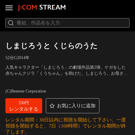
しまじろうと くじらのうた
52分
G
2014
年
人気キャラクター「しまじろう」の劇場作品第2弾。ケガをした
赤ちゃんクジラ「くうちゃん」を助けた、しまじろう。お母さん
のもとに帰りたがっているくうちゃんのお世話をすることで、心
声の出演：南央美、高橋美紀、山崎たくみ、杉本沙織
／
監督：平
を通わせていきます。水族館に入ると二度とお母さんに会えなく
林勇
(C)Benesse Corporation
なることを心配し、しまじろうたちは、くうちゃんをお母さんの
もとに送り届ける旅に出ます。
330円
お気に入りに追加
レンタルする
レンタル期間：30日以内に視聴を開始して下さい。一度
視聴を開始すると、7日（168時間）でレンタル期間が終
了します。