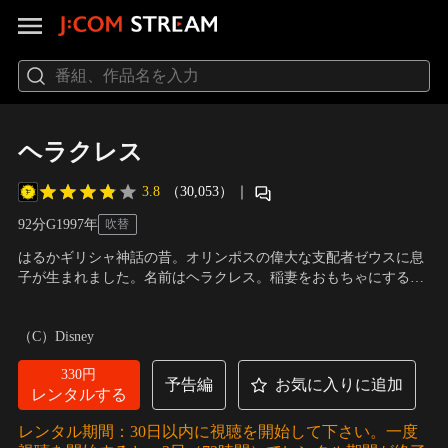
ヘラクレス
3.8
（30,053）
｜
92分
G
1997
年
吹替
はるかギリシャ神話の昔。オリンポスの偉大な支配者ゼウスに息
子が生まれました。名前はヘラクレス。稲妻をおもちゃにするほ
ど力を持った赤ちゃんに、ゼウスの地位を狙う死者の国の神ハデ
声の出演：松岡昌宏（TOKIO）（ヘラクレス）、秋山純（ジャニ
スは将来を案じ、ヘラクレスを誘拐、人間の世界へ追いやってし
ーズJr.）（ヘラクレス（少年時代））、永井一郎（ピロクテテス
（C）Disney
まいます。やがて成長したヘラクレスは自分が神の子であること
（フィル）） ほか
を知り、“本当のヒーロー”になるため修行に出発します…
330円
予告編
お気に入りに追加
レンタルする
レンタル期間：30日以内に視聴を開始して下さい。一度