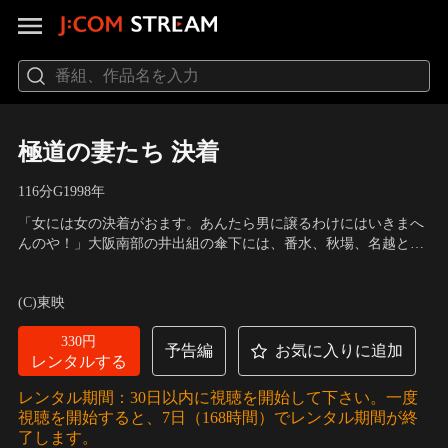
極道の妻たち 決着
116分
G
1998
年
「女には女の決着がおます。あんたら男に譲るわけにはいきまへ
んのや！」大阪南部の井出組の傘下には、番水、秋場、名越とい
う3つの組を置き、密接な関係を築いてきた。だが突然の秋場組
出演：岩下志麻、かたせ梨乃、とよた真帆
／
監督：中島貞夫
組長の死によりその均衡が崩れる…。強固な運命共同体に亀裂と
(C)東映
動揺が走る時、極妻たちは如何に行動し、如何に戦うのか…。岩
下志麻姐シリーズの最終章！
330円
予告編
お気に入りに追加
レンタルする
レンタル期間：30日以内に視聴を開始して下さい。一度
視聴を開始すると、7日（168時間）でレンタル期間が終
了します。