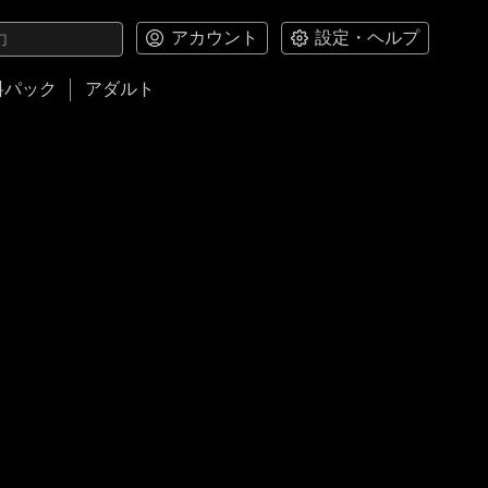
アカウント
設定・ヘルプ
料パック
アダルト