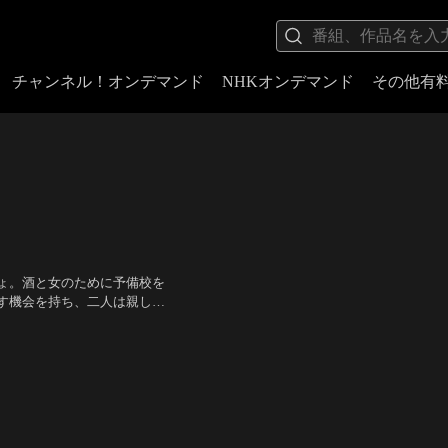
チャンネル！オンデマンド
NHKオンデマンド
その他有
ょ。酒と女のために予備校を
す機会を持ち、二人は親しい
人の和子、妻の真知子…。そ
詰友樹
／
監督：藤田敏八