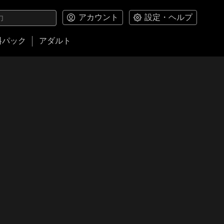
アカウント
設定・ヘルプ
料パック
アダルト