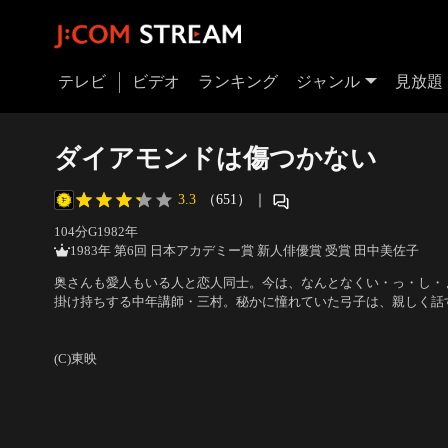
テレビ
ビデオ
ランキング
ジャンル
見放題
ダイアモンドは傷つかない
3.3
（651）
｜
104分
G
1982
年
1983年 第6回 日本アカデミー賞 新人俳優賞 受賞 田中美佐子
奥さんも愛人もいる人と恋人同士。今は、なんとなくい・っ・し・
掛け持ちする中年講師・三村。秘かに憧れていた弓子は、親しく話
関係となる。だが、三村に関わる人間は、すべて傷ついていた。愛
出演：田中美佐子、山崎努、加賀まりこ、朝丘雪路、石田えり、北
して、弓子は三村との関係に次第に疲れを感じ始めていた…。
(C)東映