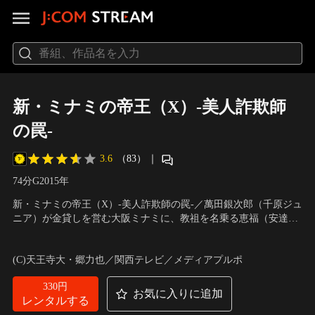
新・ミナミの帝王（X）-美人詐欺師
の罠-
3.6
（83）
｜
74分
G
2015
年
新・ミナミの帝王（X）-美人詐欺師の罠-／萬田銀次郎（千原ジュ
ニア）が金貸しを営む大阪ミナミに、教祖を名乗る恵福（安達祐
実）が現れる。知るはずのない事情をズバリと言い当てる“霊
出演：千原ジュニア、大東駿介、赤井英和、安達祐実、楠見薫 ほ
視”で多くの信者を獲得し、莫大な金を集めていたが、銀次郎は詐
か
／
制作・著作：メディアプルポ
(C)天王寺大・郷力也／関西テレビ／メディアプルポ
欺だと直感。露天商・馬場正子（楠見薫）を騙して得た情報を話
しているだけだと見抜く。その恵福と詐欺をはたらく春田（山内
330円
圭哉）は…。
お気に入りに追加
レンタルする