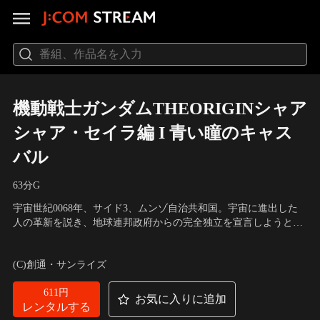
機動戦士ガンダムTHEORIGINシャア
シャア・セイラ編 I 青い瞳のキャス
バル
63分
G
宇宙世紀0068年、サイド3、ムンゾ自治共和国。宇宙に進出した
人の革新を説き、地球連邦政府からの完全独立を宣言しようとし
たジオン・ズム・ダイクンは、議会檀上で演説中に突如倒れ、帰
声の出演：田中真弓（キャスバル・レム・ダイクン）、潘 めぐみ
らぬ人となった。ダイクンの死後、ザビ家陰謀説を唱えるダイク
（アルテイシア・ソム・ダイクン）、浦山 迅（デギン・ソド・ザ
(C)創通・サンライズ
ンの側近ジンバ・ラル。
ビ） 他
611円
お気に入りに追加
レンタルする