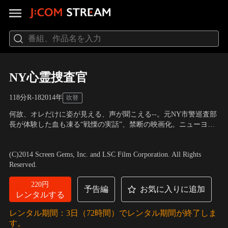
NY心霊捜査官
118分
R-18
2014
年
吹替
何故、オレだけに姿が見える、声が聞こえる--。元NY市警巡査部
長が体験した血も凍る“戦慄の実話”、禁断の映画化。ニューヨー
ク市警のラルフ・サーキ刑事は、二つの事件の加害者を逮捕。ど
出演：エリック・バナ、エドガー・ラミレス、オリヴィア・マ
ちらの加害者も何かにとり憑かれたように半狂乱で、常軌を逸し
ン、ショーン・ハリス、ジョエル・マクヘイル、ルル・ウィルソ
(C)2014 Screen Gems, Inc. and LSC Film Corporation. All Rights
た行動をとっていた。ラルフは捜査の中で、自分にしか聴こえな
ン
／
監督：スコット・デリクソン
Reserved.
い、見えない“何か”があることを感じていた…。
220円
予告編
お気に入りに追加
レンタルする
レンタル期間：3日（72時間）でレンタル期間が終了しま
す。